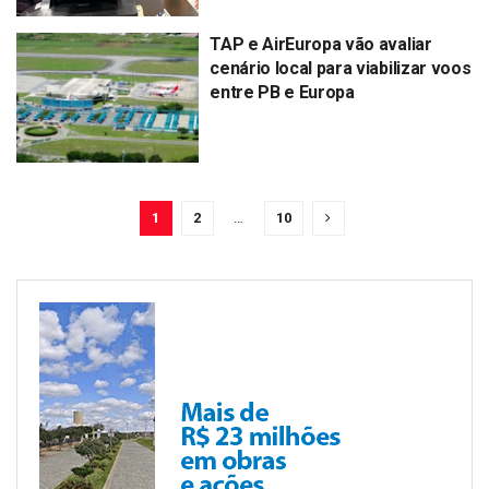
TAP e AirEuropa vão avaliar
cenário local para viabilizar voos
entre PB e Europa
1
2
…
10