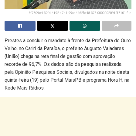
6f7809e4 32fd 4192 a7c1 99aa4462fc48 375 00000020912f8101 file
Prestes a concluir o mandato à frente da Prefeitura de Ouro
Velho, no Cariri da Paraíba, o prefeito Augusto Valadares
(União) chega na reta final de gestão com aprovação
recorde de 96,7%. Os dados são da pesquisa realizada
pela Opinião Pesquisas Sociais, divulgados na noite desta
quinta-feira (19) pelo Portal MaisPB e programa Hora H, na
Rede Mais Rádios.