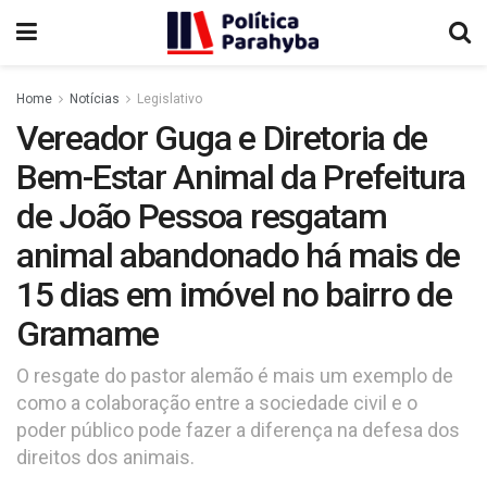
Home
Notícias
Legislativo
Vereador Guga e Diretoria de
Bem-Estar Animal da Prefeitura
de João Pessoa resgatam
animal abandonado há mais de
15 dias em imóvel no bairro de
Gramame
O resgate do pastor alemão é mais um exemplo de
como a colaboração entre a sociedade civil e o
poder público pode fazer a diferença na defesa dos
direitos dos animais.