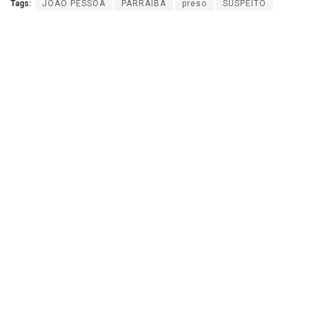
Tags:
JOÃO PESSOA
PARRAIBA
preso
SUSPEITO