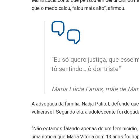
Maria Lúcia conta que pensou em denunciar ou ma
que o medo calou, falou mais alto”, afirmou.
“Eu só quero justiça, que esse 
tô sentindo… ô dor triste”
Maria Lúcia Farias, mãe de Mari
A advogada da família, Nadja Palitot, defende qu
vulnerável. Segundo ela, a adolescente foi dopa
“Não estamos falando apenas de um feminicídio,
uma notícia que Maria Vitória com 13 anos foi do