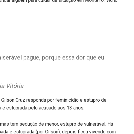
ndar alguém para cuidar da situação em Monteiro. “Acho
miserável pague, porque essa dor que eu
a Vitória
e Gilson Cruz responda por feminicídio e estupro de
da e estuprada pelo acusado aos 13 anos.
 mas tem sedução de menor, estupro de vulnerável. Há
pada e estuprada (por Gilson), depois ficou vivendo com