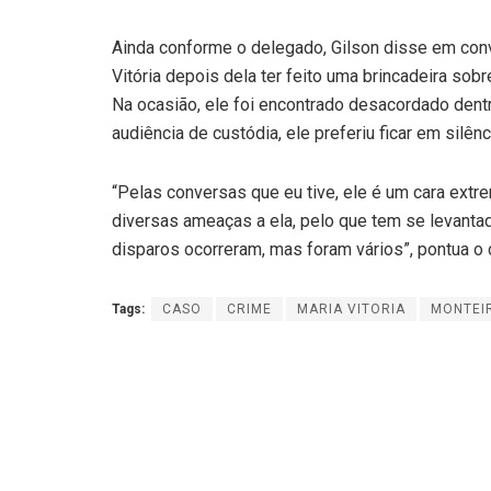
Ainda conforme o delegado, Gilson disse em conv
Vitória depois dela ter feito uma brincadeira s
Na ocasião, ele foi encontrado desacordado dentr
audiência de custódia, ele preferiu ficar em silênc
“Pelas conversas que eu tive, ele é um cara extrem
diversas ameaças a ela, pelo que tem se levanta
disparos ocorreram, mas foram vários”, pontua o
Tags:
CASO
CRIME
MARIA VITORIA
MONTEI