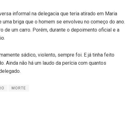
ersa informal na delegacia que teria atirado em Maria
obre uma briga que o homem se envolveu no começo do ano.
o de um carro. Porém, durante o depoimento oficial e a
io.
amente sádico, violento, sempre foi. E já tinha feito
do. Ainda não há um laudo da perícia com quantos
 delegado.
RO
MORTE