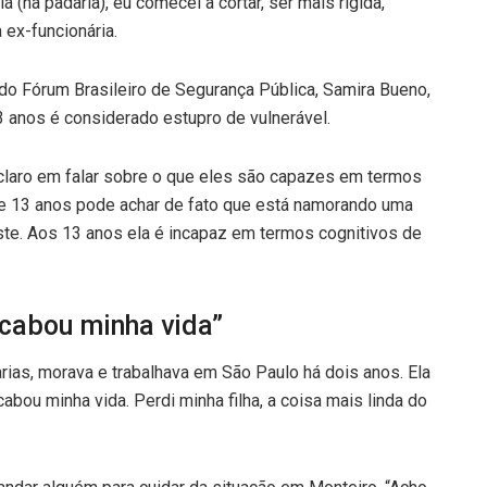
 (na padaria), eu comecei a cortar, ser mais rígida,
 ex-funcionária.
a do Fórum Brasileiro de Segurança Pública, Samira Bueno,
 anos é considerado estupro de vulnerável.
 claro em falar sobre o que eles são capazes em termos
e 13 anos pode achar de fato que está namorando uma
ste. Aos 13 anos ela é incapaz em termos cognitivos de
acabou minha vida”
ias, morava e trabalhava em São Paulo há dois anos. Ela
cabou minha vida. Perdi minha filha, a coisa mais linda do