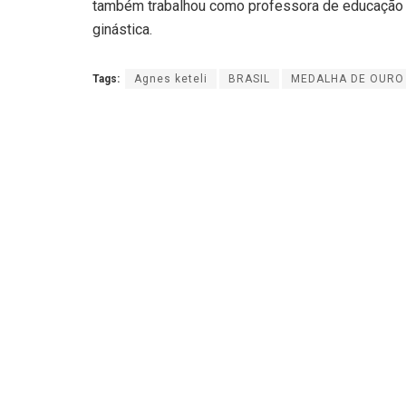
também trabalhou como professora de educação fí
ginástica.
Tags:
Agnes keteli
BRASIL
MEDALHA DE OURO