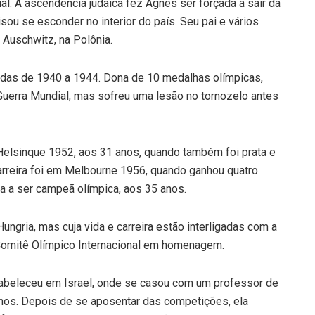
l. A ascendência judaica fez Agnes ser forçada a sair da
sou se esconder no interior do país. Seu pai e vários
Auschwitz, na Polônia.
adas de 1940 a 1944. Dona de 10 medalhas olímpicas,
Guerra Mundial, mas sofreu uma lesão no tornozelo antes
Helsinque 1952, aos 31 anos, quando também foi prata e
rreira foi em Melbourne 1956, quando ganhou quatro
a a ser campeã olímpica, aos 35 anos.
ungria, mas cuja vida e carreira estão interligadas com a
o Comitê Olímpico Internacional em homenagem.
abeleceu em Israel, onde se casou com um professor de
hos. Depois de se aposentar das competições, ela