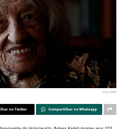
img 4344
lhar no Twitter
Compartilhar no Whatsapp
obrevivente do Holocausto, Agnes Keleti morreu aos 103