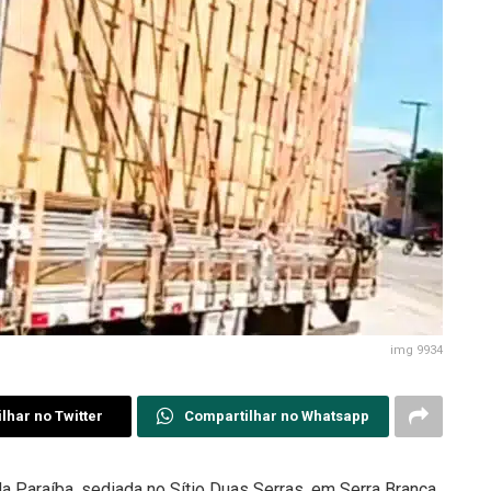
img 9934
lhar no Twitter
Compartilhar no Whatsapp
a Paraíba, sediada no Sítio Duas Serras, em Serra Branca,