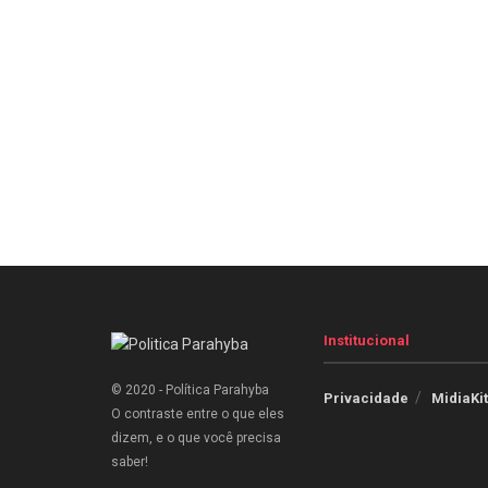
Institucional
© 2020 - Política Parahyba
Privacidade
MidiaKit
O contraste entre o que eles
dizem, e o que você precisa
saber!