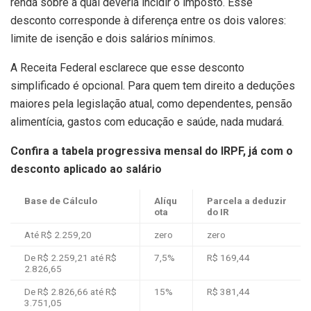
renda sobre a qual deveria incidir o imposto. Esse
desconto corresponde à diferença entre os dois valores:
limite de isenção e dois salários mínimos.
A Receita Federal esclarece que esse desconto
simplificado é opcional. Para quem tem direito a deduções
maiores pela legislação atual, como dependentes, pensão
alimentícia, gastos com educação e saúde, nada mudará.
Confira a tabela progressiva mensal do IRPF, já com o
desconto aplicado ao salário
Base de Cálculo
Alíqu
Parcela a deduzir
ota
do IR
Até R$ 2.259,20
zero
zero
De R$ 2.259,21 até R$
7,5%
R$ 169,44
2.826,65
De R$ 2.826,66 até R$
15%
R$ 381,44
3.751,05