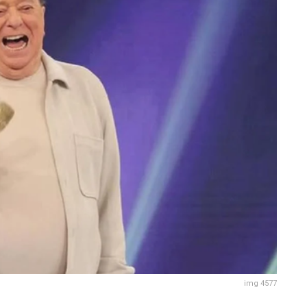
img 4577