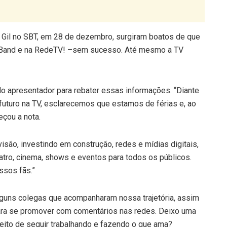
 Gil no SBT, em 28 de dezembro, surgiram boatos de que
na Band e na RedeTV! –sem sucesso. Até mesmo a TV
o apresentador para rebater essas informações. “Diante
futuro na TV, esclarecemos que estamos de férias e, ao
eçou a nota.
são, investindo em construção, redes e mídias digitais,
atro, cinema, shows e eventos para todos os públicos.
sos fãs.”
alguns colegas que acompanharam nossa trajetória, assim
ara se promover com comentários nas redes. Deixo uma
eito de seguir trabalhando e fazendo o que ama?