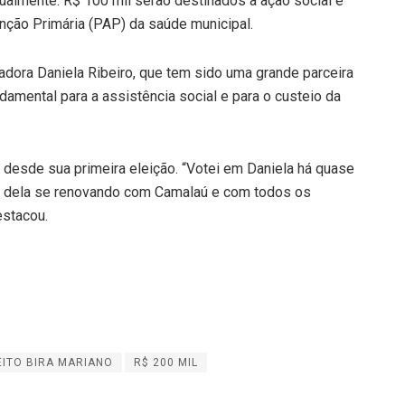
ualmente: R$ 100 mil serão destinados à ação social e
nção Primária (PAP) da saúde municipal.
dora Daniela Ribeiro, que tem sido uma grande parceira
amental para a assistência social e para o custeio da
desde sua primeira eleição. “Votei em Daniela há quase
so dela se renovando com Camalaú e com todos os
estacou.
EITO BIRA MARIANO
R$ 200 MIL