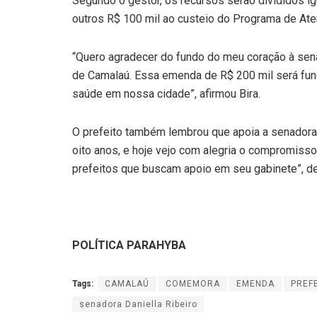
Segundo o gestor, os recursos serão divididos ig
outros R$ 100 mil ao custeio do Programa de Ate
“Quero agradecer do fundo do meu coração à sena
de Camalaú. Essa emenda de R$ 200 mil será fund
saúde em nossa cidade”, afirmou Bira.
O prefeito também lembrou que apoia a senadora 
oito anos, e hoje vejo com alegria o compromis
prefeitos que buscam apoio em seu gabinete”, d
POLÍTICA PARAHYBA
Tags:
CAMALAÚ
COMEMORA
EMENDA
PREF
senadora Daniella Ribeiro