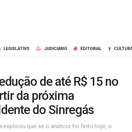
LEGISLATIVO
JUDICIÁRIO
EDITORIAL
CULTURA
redução de até R$ 15 no
rtir da próxima
idente do Sinregás
 explicou que se o anúncio foi feito hoje, o