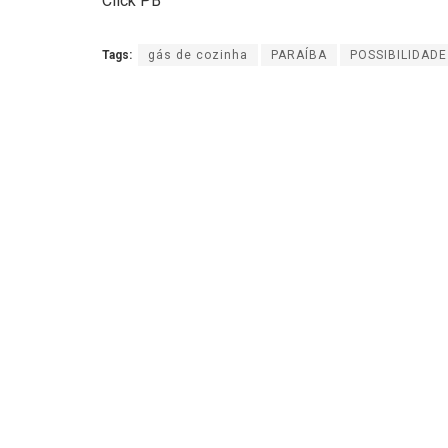
Click PB
Tags:
gás de cozinha
PARAÍBA
POSSIBILIDADE