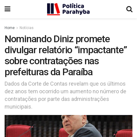
Home
Notícias
Nominando Diniz promete
divulgar relatório “impactante”
sobre contratações nas
prefeituras da Paraíba
Dados da Corte de Contas revelam que os últimos
dez anos tem ocorrido um aumento no número de
contratações por parte das administrações
municipais.