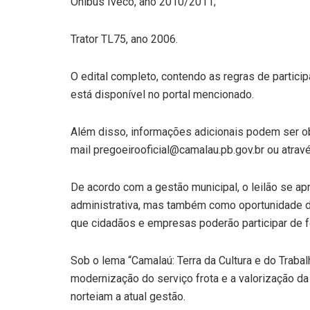
Ônibus Iveco, ano 2010/2011;
Trator TL75, ano 2006.
O edital completo, contendo as regras de partici
está disponível no portal mencionado.
Além disso, informações adicionais podem ser ob
mail pregoeirooficial@camalau.pb.gov.br ou atrav
De acordo com a gestão municipal, o leilão se 
administrativa, mas também como oportunidade 
que cidadãos e empresas poderão participar de f
Sob o lema “Camalaú: Terra da Cultura e do Traba
modernização do serviço frota e a valorização da 
norteiam a atual gestão.