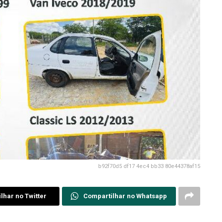
b92f70d5 df17 4ec4 bb33 80e44378af15
lhar no Twitter
Compartilhar no Whatsapp