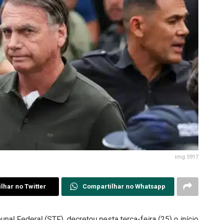
img 5917
lhar no Twitter
Compartilhar no Whatsapp
al Federal (STF), decretou nesta terça-feira (25) o início