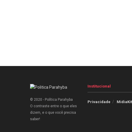
Institucional
© 2020 - Política Parahyba
Privacidade
MidiaKit
O contraste entre o que eles
dizem, e o que você precisa
saber!