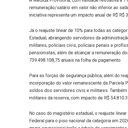
A Medida Provisória, com validade retroativa a 1
remuneração/salário em valor não inferior ao sal
iniciativa representa um impacto anual de R$ R$
Já o reajuste linear de 10% para todas as categ
Estadual, abrangendo servidores da administração 
militares, policiais civis, policiais penais e prof
pensionistas, além de alcançar a remuneração d
739.498.108,75 anuais na folha de pagamento.
Para as forças de segurança pública, além do reaj
incorporação do valor remanescente da Parcela P
soldos dos servidores civis e militares. Também 
militares da reserva, com impacto de R$ 54.810.3
No caso do magistério estadual, o reajuste linea
Federal para o piso nacional da categoria em 2