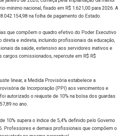
 de janeiro de 2026, começa pela implantação da menor
ário-mínimo nacional, fixado em R$ 1.621,00 para 2026. A
 38.042.154,98 na folha de pagamento do Estado.
orias que compõem o quadro efetivo do Poder Executivo
direta e indireta, incluindo profissionais da educação,
issionais da saúde, extensivo aos servidores inativos e
os cargos comissionados, repercute em R$ R$
uste linear, a Medida Provisória estabelece a
rovisória de Incorporação (PPI) aos vencimentos e
foi autorizado o reajuste de 10% na bolsa dos guardas
57,89 no ano.
r de 10% supera o índice de 5,4% definido pelo Governo
026. Professores e demais profissionais que compõem o