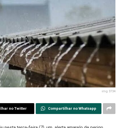
img 3734
lhar no Twitter
Compartilhar no Whatsapp
iu nesta terça-feira (7), um alerta amarelo de perigo