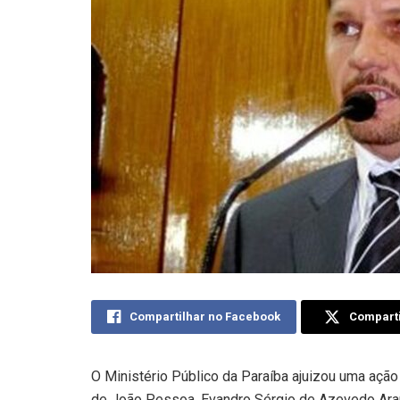
Compartilhar no Facebook
Comparti
O Ministério Público da Paraíba ajuizou uma ação 
de João Pessoa, Evandro Sérgio de Azevedo Araú