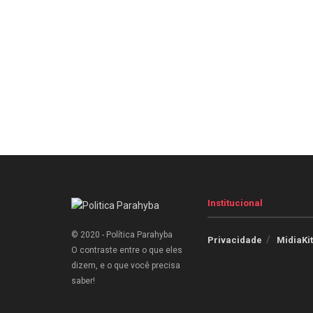
Institucional
© 2020 - Política Parahyba
Privacidade
MidiaKit
O contraste entre o que eles
dizem, e o que você precisa
saber!