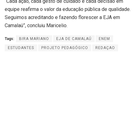
“Cada ação, cada gesto de cuidado e cada decisão em
equipe reafirma o valor da educação pública de qualidade.
Seguimos acreditando e fazendo florescer a EJA em
Camalaú”, concluiu Maricelio.
Tags:
BIRA MARIANO
EJA DE CAMALAÚ
ENEM
ESTUDANTES
PROJETO PEDAGÓGICO
REDAÇAO