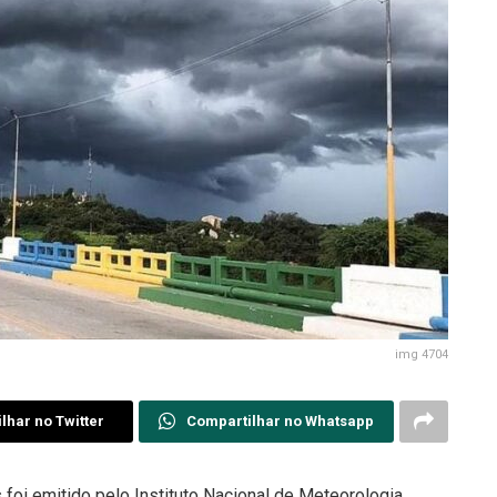
img 4704
lhar no Twitter
Compartilhar no Whatsapp
 foi emitido pelo Instituto Nacional de Meteorologia