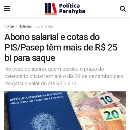
Home
Notícias
Economia
Abono salarial e cotas do
PIS/Pasep têm mais de R$ 25
bi para saque
No caso do abono, quem perdeu o prazo do
calendário oficial tem até o dia 29 de dezembro para
resgatar o valor de até R$ 1.212